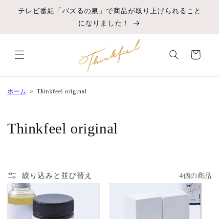
コンテ
ンツに
テレビ番組「バズるの泉」で商品が取り上げられること
進む
になりました！
カ
ー
ト
ホーム
＞
Thinkfeel original
コ
Thinkfeel original
レ
ク
絞り込みと並び替え
4個の商品
シ
ョ