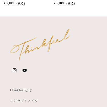
売
通
¥3,080
売
通
¥3,080
(税込)
(税込)
元:
元:
常
常
価
価
格
格
Instagram
YouTube
Thinkfeelとは
コンセプトメイク