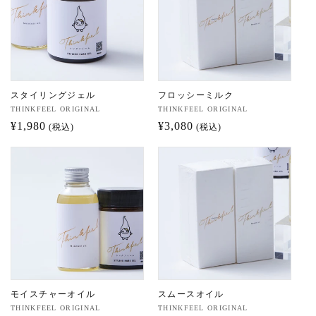
ン
:
スタイリングジェル
フロッシーミルク
販
THINKFEEL ORIGINAL
販
THINKFEEL ORIGINAL
売
通
¥1,980
売
通
¥3,080
(税込)
(税込)
元:
元:
常
常
価
価
格
格
モイスチャーオイル
スムースオイル
販
THINKFEEL ORIGINAL
販
THINKFEEL ORIGINAL