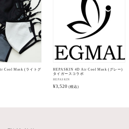
ir Cool Mask (ライトグ
HEPASKIN 4D Air Cool Mask (グレー)
タイガースコラボ
販
HEPASKIN
通
¥3,520
売
(税込)
元:
常
価
格