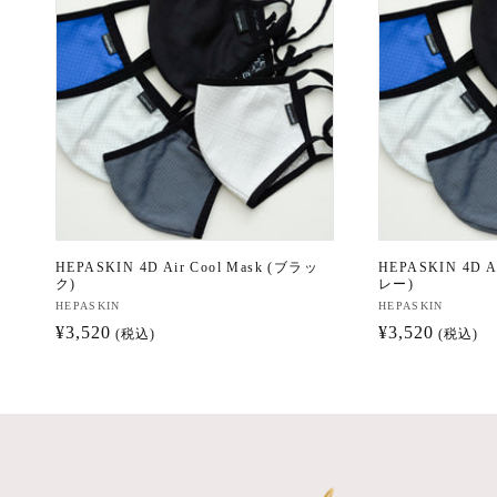
ョ
ン
:
HEPASKIN 4D Air Cool Mask (ブラッ
HEPASKIN 4D A
ク)
レー)
販
HEPASKIN
販
HEPASKIN
通
¥3,520
通
¥3,520
売
売
(税込)
(税込)
元:
元:
常
常
価
価
格
格