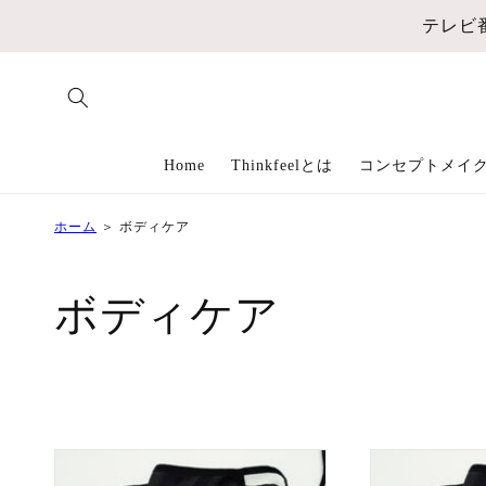
コンテ
ンツに
テレビ
進む
Home
Thinkfeelとは
コンセプトメイ
ホーム
＞
ボディケア
コ
ボディケア
レ
ク
シ