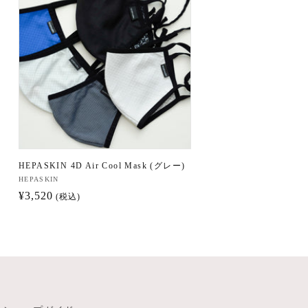
HEPASKIN 4D Air Cool Mask (グレー)
販
HEPASKIN
通
¥3,520
売
(税込)
元:
常
価
格