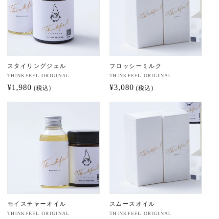
ン
:
スタイリングジェル
フロッシーミルク
販
THINKFEEL ORIGINAL
販
THINKFEEL ORIGINAL
売
通
¥1,980
売
通
¥3,080
(税込)
(税込)
元:
元:
常
常
価
価
格
格
モイスチャーオイル
スムースオイル
販
THINKFEEL ORIGINAL
販
THINKFEEL ORIGINAL