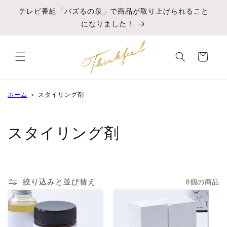
コンテ
ンツに
テレビ番組「バズるの泉」で商品が取り上げられること
進む
になりました！
カ
ー
ト
ホーム
＞
スタイリング剤
コ
スタイリング剤
レ
ク
絞り込みと並び替え
8個の商品
シ
ョ