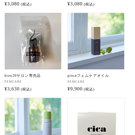
売
通
¥3,080
売
通
¥3,080
(税込)
(税込)
元:
元:
常
常
価
価
格
格
bien20サロン専売品
pitonフェムケアオイル
販
FEMCARE
販
FEMCARE
売
通
¥3,630
売
通
¥9,900
(税込)
(税込)
元:
元:
常
常
価
価
格
格