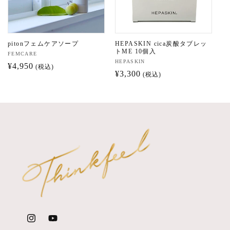
pitonフェムケアソープ
HEPASKIN cica炭酸タブレッ
トME 10個入
販
FEMCARE
販
HEPASKIN
売
通
¥4,950
(税込)
売
通
¥3,300
(税込)
元:
常
元:
常
価
価
格
格
Instagram
YouTube